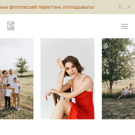
ых фотосессий! перестань откладывать!
Время 