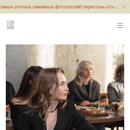
амых уютных семейных фотосессий! перестань откладыват